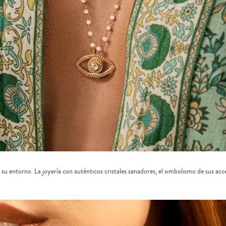
 su entorno. La joyería con auténticos
cristales sanadores
, el simbolismo de sus acc