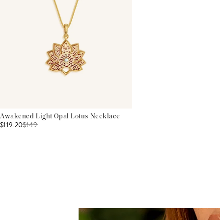
Awakened Light Opal Lotus Necklace
$119.20
$
149