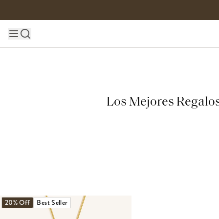
Skip to content
Main site navigation
Los Mejores Regalos
20% Off
Best Seller