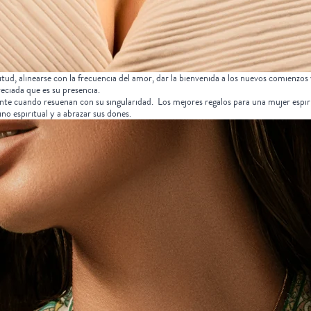
tud, alinearse con la frecuencia del amor, dar la bienvenida a los nuevos comienzos
eciada que es su presencia.
ente cuando resuenan con su singularidad.
Los mejores
regalos para una mujer espir
no espiritual y a abrazar sus dones.