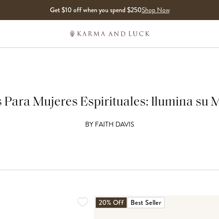
Get $10 off when you spend $250
Shop Now
 Para Mujeres Espirituales: Ilumina su 
BY
FAITH DAVIS
20% Off
Best Seller