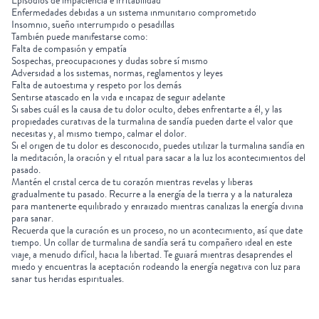
Episodios de impaciencia e irritabilidad
Enfermedades debidas a un sistema inmunitario comprometido
Insomnio, sueño interrumpido o pesadillas
También puede manifestarse como:
Falta de compasión y empatía
Sospechas, preocupaciones y dudas sobre sí mismo
Adversidad a los sistemas, normas, reglamentos y leyes
Falta de autoestima y respeto por los demás
Sentirse atascado en la vida e incapaz de seguir adelante
Si sabes cuál es la causa de tu dolor oculto, debes enfrentarte a él, y las
propiedades curativas de la turmalina de sandía pueden darte el valor que
necesitas y, al mismo tiempo, calmar el dolor.
Si el origen de tu dolor es desconocido, puedes utilizar la turmalina sandía en
la meditación, la oración y el ritual para sacar a la luz los acontecimientos del
pasado.
Mantén el cristal cerca de tu corazón mientras revelas y liberas
gradualmente tu pasado. Recurre a la energía de la tierra y a la naturaleza
para mantenerte equilibrado y enraizado mientras canalizas la energía divina
para sanar.
Recuerda que la curación es un proceso, no un acontecimiento, así que date
tiempo. Un collar de turmalina de sandía será tu compañero ideal en este
viaje, a menudo difícil, hacia la libertad. Te guiará mientras desaprendes el
miedo y encuentras la aceptación rodeando la energía negativa con luz para
sanar tus heridas espirituales.