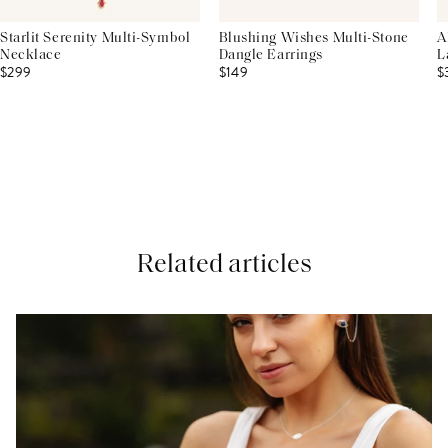
Starlit Serenity Multi-Symbol
Blushing Wishes Multi-Stone
A
Necklace
Dangle Earrings
L
$299
$149
$
Related articles