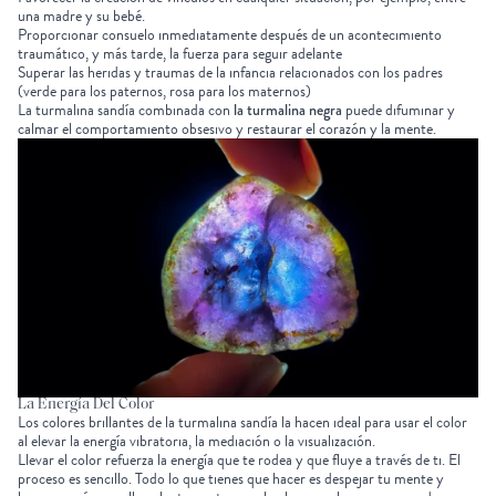
una madre y su bebé.
Proporcionar consuelo inmediatamente después de un acontecimiento
traumático, y más tarde, la fuerza para seguir adelante
Superar las heridas y traumas de la infancia relacionados con los padres
(verde para los paternos, rosa para los maternos)
La turmalina sandía combinada con
la turmalina negra
puede difuminar y
calmar el comportamiento obsesivo y restaurar el corazón y la mente.
La Energía Del Color
Los colores brillantes de la turmalina sandía la hacen ideal para usar el color
al elevar la energía vibratoria, la mediación o la visualización.
Llevar el color refuerza la energía que te rodea y que fluye a través de ti. El
proceso es sencillo. Todo lo que tienes que hacer es despejar tu mente y