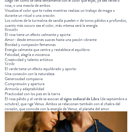
luego ver cómo se llena lentamente con el color que elijas, ya sea verde o
rosa, o una mezcla de ambos.
Visualiza el color que te rodea mientras realizas un trabajo de magia o
durante un ritual o una oración.
Los colores de la turmalina de sandía pueden ir de tonos pálidos a profundos;
cuanto más oscuro sea el color, más intensa será la energía.
Rosado
El rosa tiene un efecto calmante y aporta:
Amor- desde emociones suaves hasta una pasión vibrante
Bondad y compasión femeninas
Energía calmante que centra y restablece el equilibrio
Felicidad, alegría e inocencia
Creatividad y talento artístico
Verde
El verde tiene un efecto equilibrado y aporta:
Una conexión con la naturaleza
Generosidad compasiva
Comprensión y apertura
Armonía y adaptabilidad
Practicidad con los pies en la tierra
El rosa pálido y el verde se asocian
al signo zodiacal de Libra
(de septiembre a
octubre), que rige Venus. Ambos se relacionan también con el chakra del
corazón, que coincide con la energía de Venus, el planeta del amor.