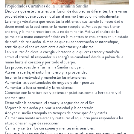
Propiedades Curativas de la Turmalina Sandía
Debido a que este cristal es una fusión de dos piedras diferentes, tiene varias
propiedades que se pueden utilizar al mismo tiempo o individualmente.
La energía vibratoria que necesitas la obtienes visualizando tu necesidad o
deseo mientras la sostienes en la mano receptora. Ambas palmas tienen
chakras, y la mano receptora es la no dominante. Activa el chakra de la
palma de la mano concentrándote en él mientras te encuentras en un estado
de profunda relajación. A medida que tu concentración se intensifique,
sentirás que el chakra comienza a calentarse y a abrirse.
La visualización eleva la energía vibratoria que quieres atraer y también
activa el cristal. Al responder, su energía se canalizará desde la palma de la
mano hasta el corazón y por todo el cuerpo.
Las propiedades de la Turmalina Sandía incluyen:
Atraer la suerte, el éxito financiero y la prosperidad
Inspirar la creatividad y
manifestar las intenciones
Aumentar las oportunidades de negocio y abrir puertas
Aumentar la fuerza mental y la resistencia
Conectar con la naturaleza y potenciar prácticas como la herbolaria y el
chamanismo
Desarrollar la paciencia, el amor y la seguridad en el Ser
Mejorar la relajación
y aliviar la ansiedad y la depresión
Apoyar el sueño tranquilo en tiempos de preocupación y estrés
Calmar una mente acelerada y restaurar el equilibrio para responder a las
situaciones en lugar de reaccionar
Calmar y centrar los corazones y mentes más sensibles.
Favorecer la creación de vínculos en cualquier situación, por ejemplo, entre