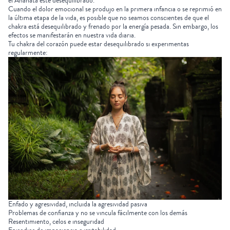
el Anahata esté desequilibrado.
Cuando el dolor emocional se produjo en la primera infancia o se reprimió en
la última etapa de la vida, es posible que no seamos conscientes de que el
chakra está desequilibrado y frenado por la energía pesada. Sin embargo, los
efectos se manifestarán en nuestra vida diaria.
Tu chakra del corazón puede estar desequilibrado si experimentas
regularmente:
Enfado y agresividad, incluida la agresividad pasiva
Problemas de confianza y no se vincula fácilmente con los demás
Resentimiento, celos e inseguridad