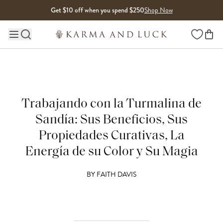
Skip to content
Get $10 off when you spend $250
Shop Now
Wishlist
Main site navigation
Trabajando con la Turmalina de
Sandía: Sus Beneficios, Sus
Propiedades Curativas, La
Energía de su Color y Su Magia
BY
FAITH DAVIS