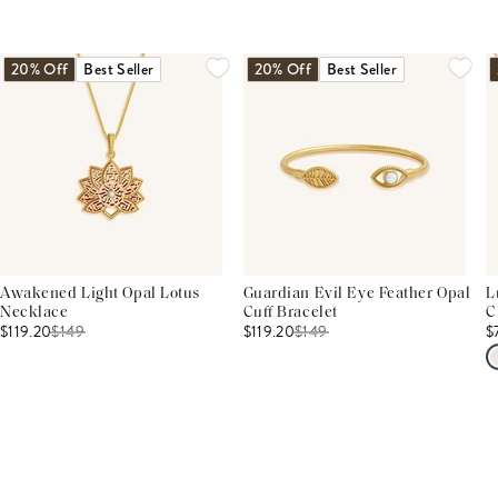
20% Off
Best Seller
20% Off
Best Seller
Awakened Light Opal Lotus
Guardian Evil Eye Feather Opal
L
Necklace
Cuff Bracelet
C
$119.20
$
149
$119.20
$
149
$