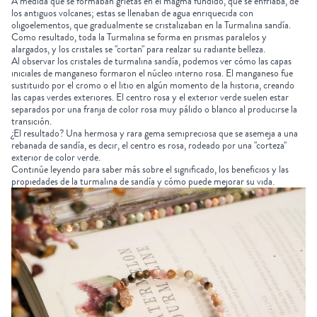
A medida que se formaban grietas en el magma fundido, que se enfriaba, de
los antiguos volcanes; estas se llenaban de agua enriquecida con
oligoelementos, que gradualmente se cristalizaban en la Turmalina sandía.
Como resultado, toda la Turmalina se forma en prismas paralelos y
alargados, y los cristales se "cortan" para realzar su radiante belleza.
Al observar los cristales de turmalina sandía, podemos ver cómo las capas
iniciales de manganeso formaron el núcleo interno rosa. El manganeso fue
sustituido por el cromo o el litio en algún momento de la historia, creando
las capas verdes exteriores. El centro rosa y el exterior verde suelen estar
separados por una franja de color rosa muy pálido o blanco al producirse la
transición.
¿El resultado? Una hermosa y rara gema semipreciosa que se asemeja a una
rebanada de sandía, es decir, el centro es rosa, rodeado por una "corteza"
exterior de color verde.
Continúe leyendo para saber más sobre el significado, los beneficios y las
propiedades de la turmalina de sandía y cómo puede mejorar su vida.