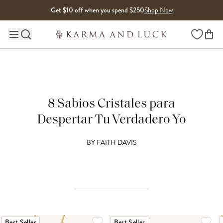
Skip to content
Get $10 off when you spend $250
Shop Now
Wishlist
Main site navigation
8 Sabios Cristales para
Despertar Tu Verdadero Yo
BY
FAITH DAVIS
Best Seller
Best Seller