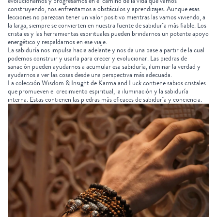
evolucionamos y progresamos en el camino de la vida que vamos
construyendo, nos enfrentamos a obstáculos y aprendizajes. Aunque esas
lecciones no parezcan tener un valor positivo mientras las vamos viviendo, a
la larga, siempre se convierten en nuestra fuente de sabiduría más fiable. Los
cristales y las herramientas espirituales pueden brindarnos un potente apoyo
energético y respaldarnos en ese viaje.
La sabiduría nos impulsa hacia adelante y nos da una base a partir de la cual
podemos construir y usarla para crecer y evolucionar. Las piedras de
sanación pueden ayudarnos a acumular esa sabiduría, iluminar la verdad y
ayudarnos a ver las cosas desde una perspectiva más adecuada.
La colección Wisdom & Insight de Karma and Luck
contiene
sabios cristales
que promueven el crecimiento espiritual, la iluminación y la sabiduría
interna. Estas contienen las piedras más eficaces de sabiduría y conciencia.