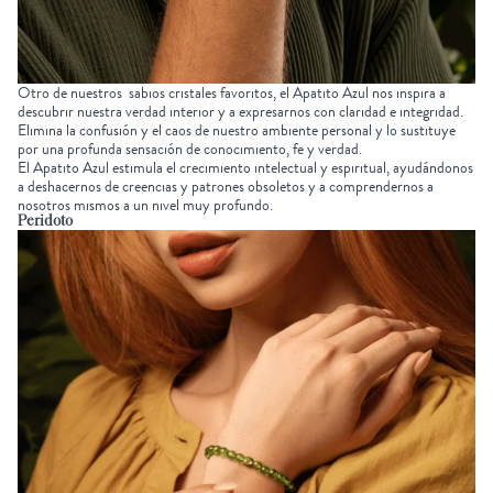
Otro de nuestros
sabios cristales
favoritos, el Apatito Azul nos inspira a
descubrir nuestra verdad interior y a expresarnos con claridad e integridad.
Elimina la confusión y el caos de nuestro ambiente personal y lo sustituye
por una profunda sensación de conocimiento, fe y verdad.
El Apatito Azul estimula el crecimiento intelectual y espiritual, ayudándonos
a deshacernos de creencias y patrones obsoletos y a comprendernos a
nosotros mismos a un nivel muy profundo.
Peridoto