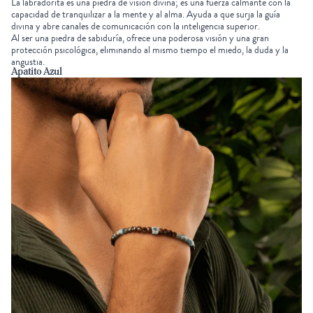
La
labradorita
es una piedra de visión divina; es una fuerza calmante con la
capacidad de tranquilizar a la mente y al alma. Ayuda a que surja la guía
divina y abre canales de comunicación con la inteligencia superior.
Al ser una piedra de sabiduría, ofrece una poderosa visión y una gran
protección psicológica, eliminando al mismo tiempo el miedo, la duda y la
angustia.
Apatito Azul