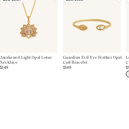
Awakened Light Opal Lotus
Guardian Evil Eye Feather Opal
L
Necklace
Cuff Bracelet
C
$149
$149
$