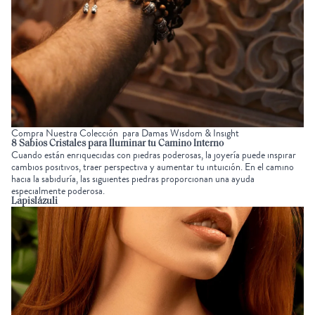
Compra Nuestra Colección para Damas Wisdom & Insight
8
Sabios Cristales
para Iluminar tu Camino Interno
Cuando están enriquecidas con piedras poderosas, la joyería puede inspirar
cambios positivos, traer perspectiva y
aumentar tu intuición
. En el camino
hacia la sabiduría, las siguientes piedras proporcionan una ayuda
especialmente poderosa.
Lapislázuli